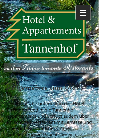
zum Ristorante
zu den Appartements
Allgemeines zum Haus
Unser Haus ist unterteilt in das Hotel
Tannenhof und in die Tannenhof-
Appartements und verfügt zudem über
ein schönes Restaurant mit Terrasse und
Innenhof, Nichtraucherzimmer,
Familienzimmer, Raucherbereich,