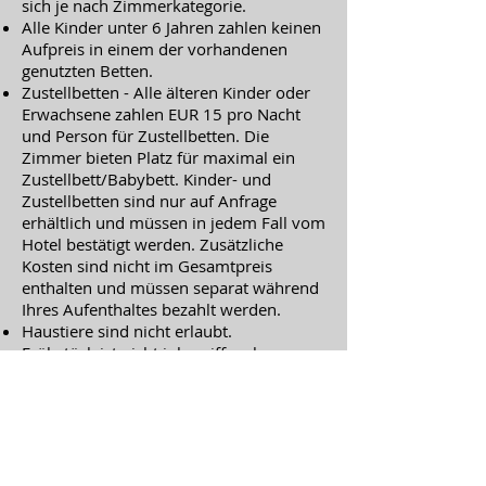
sich je nach Zimmerkategorie.
Alle Kinder unter 6 Jahren zahlen keinen
Aufpreis in einem der vorhandenen
genutzten Betten.
Zustellbetten - Alle älteren Kinder oder
Erwachsene zahlen EUR 15 pro Nacht
und Person für Zustellbetten. Die
Zimmer bieten Platz für maximal ein
Zustellbett/Babybett. Kinder- und
Zustellbetten sind nur auf Anfrage
erhältlich und müssen in jedem Fall vom
Hotel bestätigt werden. Zusätzliche
Kosten sind nicht im Gesamtpreis
enthalten und müssen separat während
Ihres Aufenthaltes bezahlt werden.
Haustiere sind nicht erlaubt.
Frühstück ist nicht inbegriffen, kann
jedoch dazu gebucht werden für 9,-€
pro Person.
Akzeptierte Kreditkarten - Visa,
Euro/Mastercard, Maestro, Bankcard,
EC-Card.