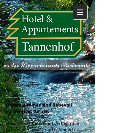
zum Ristorante
zu den Appartements
Zimmer
Unsere Zimmer sind liebevoll
vorbereitet für Sie.
Unser Hotel Tannenhof verfügt über
verschieden große und freundlich