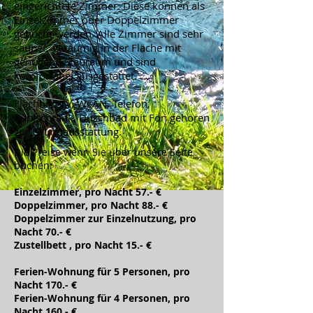
eingerichtete Zimmer. Diese können als
Einzelzimmer oder Doppelzimmer
gebucht werden. Alle Zimmer sind sehr
sauber, geräumig in der Fläche mit
genügend Stauraum und sind
komfortabel ausgestattet.
Flachbild-TV, WLAN, Telefon,
Kühlschrank, Duschbad mit Fön gehören
zur Grundausstattung.
Die Preise wenn Sie über unsere Seite
buchen:
Einzelzimmer, pro Nacht 57.- €
Doppelzimmer, pro Nacht 88.- €
Doppelzimmer zur Einzelnutzung, pro
Nacht 70.- €
Zustellbett , pro Nacht 15.- €
Ferien-Wohnung für 5 Personen, pro
Nacht 170.- €
Ferien-Wohnung für 4 Personen, pro
Nacht 160.- €